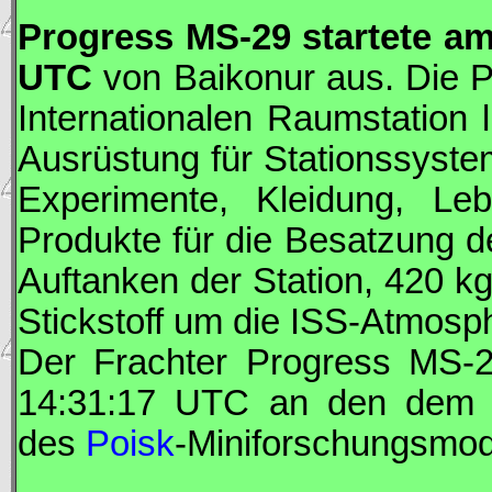
Progress
MS-29 startete am
UTC
von Baikonur aus. Die
P
Internationalen Raumstation 
Ausrüstung für Stationssyste
Experimente, Kleidung, Leb
Produkte für die Besatzung de
Auftanken der Station, 420 k
Stickstoff um die
ISS
-Atmosph
Der Frachter
Progress
MS-2
14:31:17
UTC
an den dem W
des
Poisk
-Miniforschungsmodu