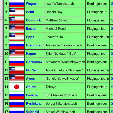
4
Wagner
Iwan Wiktorowitsch
Bordingenieur
S
5
Pettit
Donald Roy
Flugingenieur
S
6
Dominick
Matthew Stuart
Flugingenieur
S
7
Barratt
Michael Reed
Flugingenieur
S
8
Epps
Jeanette Jo
Flugingenieurin
S
9
Grebjonkin
Alexander Sergejewitsch
Bordingenieur
S
10
Hague
Tyler Nicklaus "Nick"
Flugingenieur
S
11
Gorbunow
Alexander Wladimirowitsch
Bordingenieur
S
12
McClain
Anne Charlotte "Annimal"
Flugingenieurin
S
13
Ayers
Nichole Stilwell “Vapor”
Flugingenieurin
S
14
Onishi
Takuya
Flugingenieur
S
15
Peskow
Kirill Alexandrowitsch
Bordingenieur
S
16
Ryshikow
Sergej Nikolajewitsch
Bordingenieur
S
17
Subrizki
Alexej Witaljewitsch
Bordingenieur
S