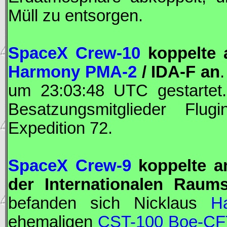
Müll zu entsorgen.
SpaceX Crew-10
koppelte 
Harmony
PMA-2
/
IDA
-F an
um 23:03:48
UTC
gestartet
Besatzungsmitglieder
Flugi
Expedition 72.
SpaceX Crew-9
koppelte a
der Internationalen Raums
befanden sich Nicklaus
H
ehemaligen
CST-100 Boe-CF