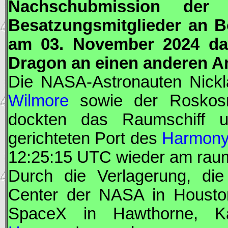
Nachschubmission de
Besatzungsmitglieder an B
am 03. November 2024 d
Dragon
an einen anderen A
Die
NASA
-Astronauten Nick
Wilmore
sowie der Roskos
dockten das Raumschiff
gerichteten Port des
Harmon
12:25:15
UTC
wieder am raum
Durch die Verlagerung, di
Center der
NASA
in Housto
SpaceX
in Hawthorne, Kali