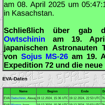
am 08. April 2025 um 05:47
in Kasachstan.
Schließlich über gab 
Owtschinin
am 19. Apri
japanischen Astronauten
von
Sojus MS-26
am 19. A
Expedition 72 und die neue
EVA-Daten
Name
Beginn
Ende
D
EVA
Owtschinin
, Alexej
19.12.2024, 15:36
UTC
19.12.2024, 22:53
UTC
7h
EVA
Wagner
, Iwan
19.12.2024, 15:36
UTC
19.12.2024, 22:53
UTC
7h