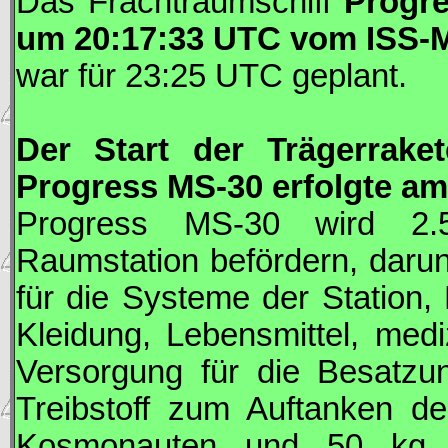
Das Frachtraumschiff
Progr
um 20:17:33
UTC
vom
ISS
-
war für 23:25
UTC
geplant.
Der Start der Trägerrake
Progress
MS-30 erfolgte am
Progress
MS-30 wird 2.59
Raumstation befördern, daru
für die Systeme der Station, 
Kleidung, Lebensmittel, med
Versorgung für die Besatzun
Treibstoff zum Auftanken de
Kosmonauten und 50 kg S