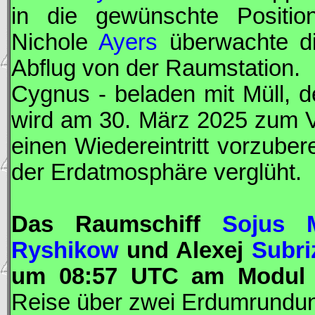
in die gewünschte Positi
Nichole
Ayers
überwachte d
Abflug von der Raumstation.
Cygnus
- beladen mit Müll, d
wird am 30. März 2025 zum V
einen Wiedereintritt vorzube
der Erdatmosphäre verglüht.
Das Raumschiff
Sojus 
Ryshikow
und Alexej
Subri
um 08:57
UTC
am Modu
Reise über zwei Erdumrundung