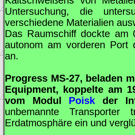
Kaltschweißens von Metalle
Untersuchung, die unter
verschiedene Materialien ausw
Das Raumschiff dockte am
autonom am vorderen Port
an.
Progress
MS-27, beladen mi
Equipment, koppelte am 
vom Modul
Poisk
der Int
unbemannte Transporter t
Erdatmosphäre ein und verglü