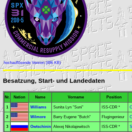
hochauflösende Version (496 KB)
Besatzung, Start- und Landedaten
Nr.
Nation
Name
Vorname
Position
1
Williams
Sunita Lyn "Suni"
ISS-CDR
*
C
2
Wilmore
Barry Eugene "Butch"
Flugingenieur
C
3
Owtschinin
Alexej Nikolajewitsch
ISS-CDR
*
S