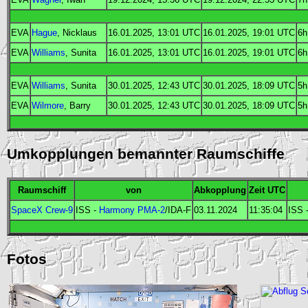
EVA
Hague
, Nicklaus
16.01.2025, 13:01
UTC
16.01.2025, 19:01
UTC
6h
EVA
Williams
, Sunita
16.01.2025, 13:01
UTC
16.01.2025, 19:01
UTC
6h
EVA
Williams
, Sunita
30.01.2025, 12:43
UTC
30.01.2025, 18:09
UTC
5h
EVA
Wilmore
, Barry
30.01.2025, 12:43
UTC
30.01.2025, 18:09
UTC
5h
Umkopplungen bemannter Raumschiffe
Raumschiff
von
Abkopplung
Zeit
UTC
SpaceX Crew-9
ISS
-
Harmony
PMA-2
/
IDA
-F
03.11.2024
11:35:04
ISS
Fotos