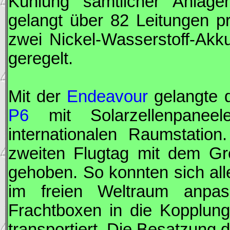
Kühlung sämtlicher Anlage
gelangt über 82 Leitungen p
zwei Nickel-Wasserstoff-Akk
geregelt.
Mit der
Endeavour
gelangte d
P6
mit Solarzellenpaneel
internationalen Raumstat
zweiten Flugtag mit dem Gr
gehoben. So konnten sich all
im freien Weltraum anpas
Frachtboxen in die Kopplun
transportiert. Die Besatzung d