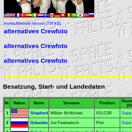
hochauflösende Version (724 KB)
alternatives Crewfoto
alternatives Crewfoto
alternatives Crewfoto
Besatzung, Start- und Landedaten
Raums
Nr.
Nation
Name
Vorname
Position
(St
1
Shepherd
William McMichael
ISS-CDR
Sojus
2
Gidsenko
Juri Pawlowitsch
Pilot
Sojus