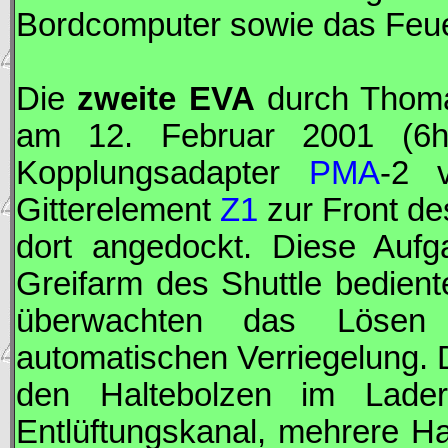
Bordcomputer sowie das Feu
Die
zweite
EVA
durch Tho
am 12. Februar 2001 (6h
Kopplungsadapter
PMA
-2 v
Gitterelement
Z1
zur Front d
dort angedockt. Diese Au
Greifarm des Shuttle bedie
überwachten das Lösen
automatischen Verriegelung.
den Haltebolzen im Lad
Entlüftungskanal, mehrere H