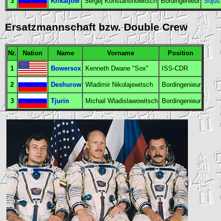
3
Krikaljow
Sergej Konstantinowitsch
Bordingenieur
Sojus
Ersatzmannschaft bzw. Double Crew
Nr.
Nation
Name
Vorname
Position
1
Bowersox
Kenneth Dwane "Sox"
ISS-CDR
2
Deshurow
Wladimir Nikolajewitsch
Bordingenieur
3
Tjurin
Michail Wladislawowitsch
Bordingenieur