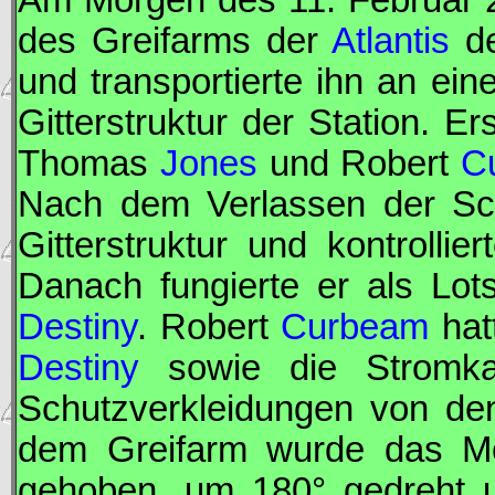
Am Morgen des 11. Februar 
des Greifarms der
Atlantis
de
und transportierte ihn an ei
Gitterstruktur der Station. E
Thomas
Jones
und Robert
C
Nach dem Verlassen der S
Gitterstruktur und kontrollie
Danach fungierte er als Lot
Destiny
. Robert
Curbeam
hat
Destiny
sowie die Stromkab
Schutzverkleidungen von de
dem Greifarm wurde das Mo
gehoben, um 180° gedreht u