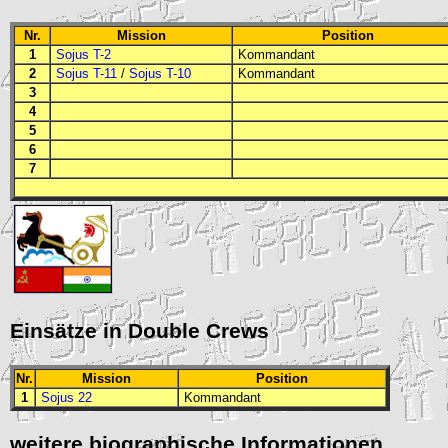
Nr.
Mission
Position
1
Sojus T-2
Kommandant
2
Sojus T-11
/
Sojus T-10
Kommandant
3
4
5
6
7
Einsätze in Double Crews
Nr.
Mission
Position
1
Sojus 22
Kommandant
weitere biographische Informationen