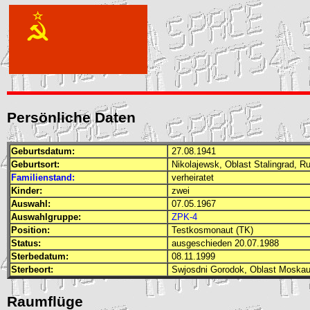
Persönliche Daten
Geburtsdatum:
27.08.1941
Geburtsort:
Nikolajewsk, Oblast Stalingrad, 
Familienstand:
verheiratet
Kinder:
zwei
Auswahl:
07.05.1967
Auswahlgruppe:
ZPK-4
Position:
Testkosmonaut (TK)
Status:
ausgeschieden 20.07.1988
Sterbedatum:
08.11.1999
Sterbeort:
Swjosdni Gorodok, Oblast Moskau
Raumflüge