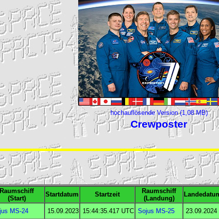
hochauflösende Version (1,08 MB)
Crewposter
Raumschiff
Raumschiff
Startdatum
Startzeit
Landedatu
(Start)
(Landung)
jus MS-24
15.09.2023
15:44:35.417
UTC
Sojus MS-25
23.09.2024