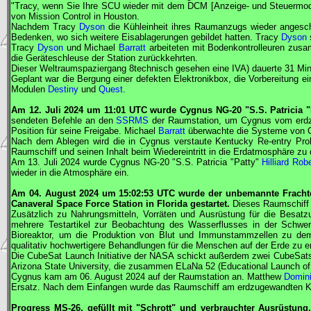
"Tracy, wenn Sie Ihre SCU wieder mit dem DCM [Anzeige- und Steuermodu
von Mission Control in Houston.
Nachdem Tracy
Dyson
die Kühleinheit ihres Raumanzugs wieder angesch
Bedenken, wo sich weitere Eisablagerungen gebildet hatten. Tracy
Dyson
Tracy
Dyson
und Michael
Barratt
arbeiteten mit Bodenkontrolleuren zusa
die Geräteschleuse der Station zurückkehrten.
Dieser Weltraumspaziergang 8technisch gesehen eine
IVA
) dauerte 31 Mi
Geplant war die Bergung einer defekten Elektronikbox, die Vorbereitung 
Modulen
Destiny
und
Quest
.
Am 12. Juli 2024 um 11:01
UTC
wurde
Cygnus
NG-20 "S.S. Patricia 
sendeten Befehle an den
SSRMS
der Raumstation, um
Cygnus
vom erdz
Position für seine Freigabe. Michael
Barratt
überwachte die Systeme von
Nach dem Ablegen wird die in
Cygnus
verstaute Kentucky Re-entry Pro
Raumschiff und seinen Inhalt beim Wiedereintritt in die Erdatmosphäre zu
Am 13. Juli 2024 wurde
Cygnus
NG-20 "S.S. Patricia "Patty"
Hilliard Rob
wieder in die Atmosphäre ein.
Am 04. August 2024 um 15:02:53
UTC
wurde der unbemannte Frach
Canaveral Space Force Station in Florida gestartet.
Dieses Raumschiff 
Zusätzlich zu Nahrungsmitteln, Vorräten und Ausrüstung für die Besat
mehrere Testartikel zur Beobachtung des Wasserflusses in der Schwer
Bioreaktor, um die Produktion von Blut und Immunstammzellen zu demo
qualitativ hochwertigere Behandlungen für die Menschen auf der Erde zu e
Die CubeSat Launch Initiative der
NASA
schickt außerdem zwei CubeSats
Arizona State University, die zusammen ELaNa 52 (Educational Launch of N
Cygnus
kam am 06. August 2024 auf der Raumstation an. Matthew
Domin
Ersatz. Nach dem Einfangen wurde das Raumschiff am erdzugewandten 
Progress
MS-26, gefüllt mit "Schrott" und verbrauchter Ausrüstun