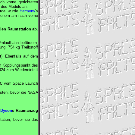
h vorne gerichteten
des Moduls an.
urde, wurde
Harmony
's
tonom am nach vorne
alen Raumstation ab
.
mlaufbahn befördern,
ng, 754 kg Treibstoff
t). Ebenfalls auf dem
 Kopplungspunkt des
24 zum Wiedereintritt
C
vom Space Launch
sten, bevor die
NASA
y
Dyson
s Raumanzug
tation, bevor sie das