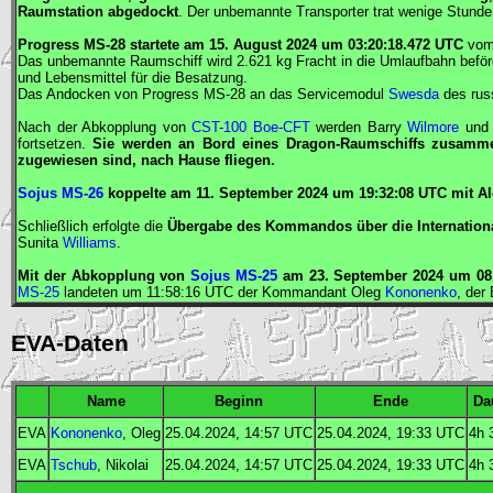
Raumstation abgedockt
. Der unbemannte Transporter trat wenige Stunde
Progress
MS-28 startete am 15. August 2024 um 03:20:18.472
UTC
vom
Das unbemannte Raumschiff wird 2.621 kg Fracht in die Umlaufbahn beförd
und Lebensmittel für die Besatzung.
Das Andocken von
Progress
MS-28 an das Servicemodul
Swesda
des rus
Nach der Abkopplung von
CST-100 Boe-CFT
werden Barry
Wilmore
und 
fortsetzen.
Sie werden an Bord eines
Dragon
-Raumschiffs zusamme
zugewiesen sind, nach Hause fliegen.
Sojus MS-26
koppelte am 11. September 2024 um 19:32:08
UTC
mit Al
Schließlich erfolgte die
Übergabe des Kommandos über die Internation
Sunita
Williams
.
Mit der Abkopplung von
Sojus MS-25
am 23. September 2024 um 08
MS-25
landeten um 11:58:16
UTC
der
Kommandant
Oleg
Kononenko
, der
EVA-Daten
Name
Beginn
Ende
Da
EVA
Kononenko
, Oleg
25.04.2024, 14:57
UTC
25.04.2024, 19:33
UTC
4h 
EVA
Tschub
, Nikolai
25.04.2024, 14:57
UTC
25.04.2024, 19:33
UTC
4h 