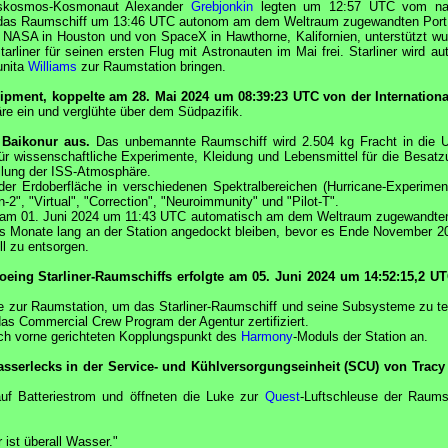
skosmos-Kosmonaut Alexander
Grebjonkin
legten um 12:57
UTC
vom nac
 das Raumschiff um 13:46
UTC
autonom am dem Weltraum zugewandten Port 
r
NASA
in Houston und von
SpaceX
in Hawthorne, Kalifornien, unterstützt w
tarliner
für seinen ersten Flug mit Astronauten im Mai frei.
Starliner
wird au
nita
Williams
zur Raumstation bringen.
uipment, koppelte am 28. Mai 2024 um 08:39:23
UTC
von der Internation
re ein und verglühte über dem Südpazifik.
Baikonur aus.
Das unbemannte Raumschiff wird 2.504 kg Fracht in die U
r wissenschaftliche Experimente, Kleidung und Lebensmittel für die Besatzu
llung der
ISS
-Atmosphäre.
er Erdoberfläche in verschiedenen Spektralbereichen (Hurricane-Experimen
2", "Virtual", "Correction", "Neuroimmunity" und "Pilot-T".
f am 01. Juni 2024 um 11:43
UTC
automatisch am dem Weltraum zugewandten
s Monate lang an der Station angedockt bleiben, bevor es Ende November 20
l zu entsorgen.
oeing
Starliner
-Raumschiffs erfolgte am 05. Juni 2024 um 14:52:15,2
UT
e zur Raumstation, um das
Starliner
-Raumschiff und seine Subsysteme zu te
s Commercial Crew Program der Agentur zertifiziert.
h vorne gerichteten Kopplungspunkt des
Harmony
-Moduls der Station an.
sserlecks in der Service- und Kühlversorgungseinheit (SCU) von Trac
uf Batteriestrom und öffneten die Luke zur
Quest
-Luftschleuse der Raums
 ist überall Wasser."