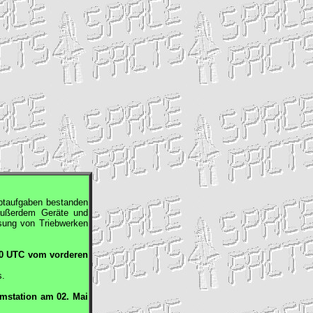
ptaufgaben bestanden
außerdem Geräte und
ssung von Triebwerken
10
UTC
vom vorderen
s.
umstation am 02. Mai