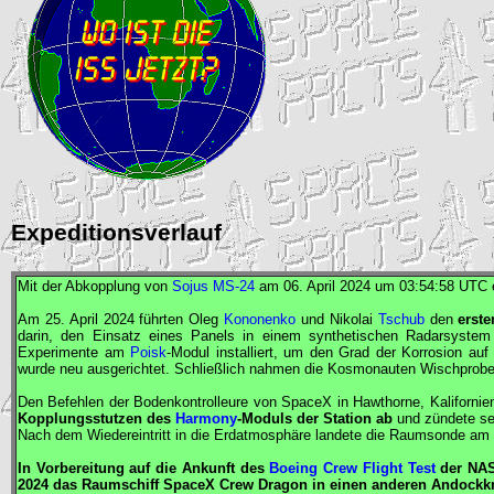
Expeditionsverlauf
Mit der Abkopplung von
Sojus MS-24
am 06. April 2024 um 03:54:58
UTC
Am 25. April 2024 führten Oleg
Kononenko
und Nikolai
Tschub
den
erst
darin, den Einsatz eines Panels in einem synthetischen Radarsyst
Experimente am
Poisk
-Modul installiert, um den Grad der Korrosion a
wurde neu ausgerichtet. Schließlich nahmen die Kosmonauten Wischprobe
Den Befehlen der Bodenkontrolleure von
SpaceX
in Hawthorne, Kalifornie
Kopplungsstutzen des
Harmony
-Moduls der Station ab
und zündete sei
Nach dem Wiedereintritt in die Erdatmosphäre landete die Raumsonde am 
In Vorbereitung auf die Ankunft des
Boeing Crew Flight Test
der
NA
2024 das Raumschiff
SpaceX
Crew Dragon
in einen anderen Andockkn