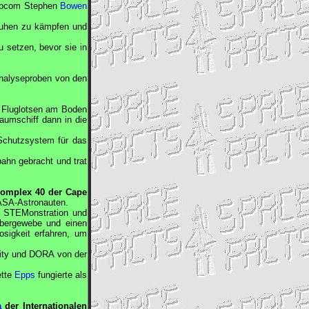
Capcom Stephen
Bowen
chuhen zu kämpfen und
 setzen, bevor sie in
nalyseproben von den
 Fluglotsen am Boden
aumschiff dann in die
Schutzsystem für das
bahn gebracht und trat
omplex 40 der Cape
ASA
-Astronauten.
ue STEMonstration und
ebergewebe und einen
sigkeit erfahren, um
ity und DORA von der
ette
Epps
fungierte als
a
der Internationalen