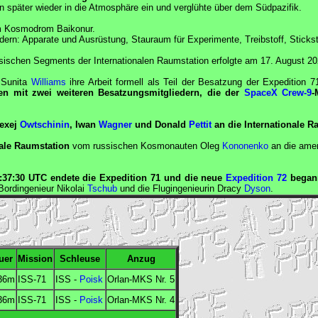
n später wieder in die Atmosphäre ein und verglühte über dem Südpazifik.
 Kosmodrom Baikonur.
ern: Apparate und Ausrüstung, Stauraum für Experimente, Treibstoff, Stickst
sischen Segments der Internationalen Raumstation erfolgte am 17. August 2
Sunita
Williams
ihre Arbeit formell als Teil der Besatzung der Expedition 7
n mit zwei weiteren Besatzungsmitgliedern, die der
SpaceX Crew-9
-
exej
Owtschinin
, Iwan
Wagner
und Donald
Pettit
an die Internationale R
ale Raumstation
vom russischen Kosmonauten Oleg
Kononenko
an die amer
:37:30
UTC
endete die Expedition 71 und die neue
Expedition 72
began
Bordingenieur
Nikolai
Tschub
und die
Flugingenieurin
Dracy
Dyson
.
uer
Mission
Schleuse
Anzug
36m
ISS-71
ISS
-
Poisk
Orlan
-MKS Nr. 5
36m
ISS-71
ISS
-
Poisk
Orlan
-MKS Nr. 4