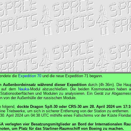
endete die
Expedition 70
und die neue Expedition 71 begann.
en Außenbordeinsatz während dieser Expedition
durch (4h 36m). Die Hau
em auf dem
Nauka
-Modul abzuschließen. Die beiden Kosmonauten haben 
uf Stationsoberflächen und Modulen zu analysieren. Ein Gerät zur Abgasme
n von der Außenhülle der russischen Module.
n folgend,
dockte
Dragon
SpX-30 oder CRS-30 am 28. April 2024 um 17:
ne Triebwerke, um sich in sicherer Entfernung von der Station zu entfernen.
30. April 2024 um 04:38
UTC
mithilfe eines Fallschirms vor der Küste Florida
SA
verlegten vier Besatzungsmitglieder an Bord der Internationalen Ra
oten, um Platz für das
Starliner
-Raumschiff von
Boeing
zu machen.