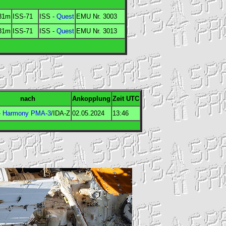
31m
ISS-71
ISS
-
Quest
EMU
Nr. 3003
31m
ISS-71
ISS
-
Quest
EMU
Nr. 3013
nach
Ankopplung
Zeit
UTC
-
Harmony
PMA-3
/
IDA
-Z
02.05.2024
13:46