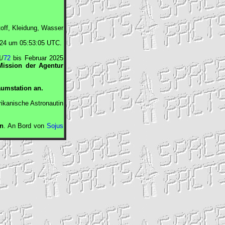
off, Kleidung, Wasser
024 um 05:53:05
UTC
.
1/
72
bis Februar 2025
Mission der Agentur
aumstation an.
ikanische Astronautin
n
. An Bord von
Sojus