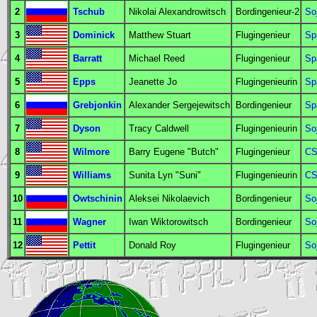
2
Tschub
Nikolai Alexandrowitsch
Bordingenieur
-2
So
3
Dominick
Matthew Stuart
Flugingenieur
Sp
4
Barratt
Michael Reed
Flugingenieur
Sp
5
Epps
Jeanette Jo
Flugingenieurin
Sp
6
Grebjonkin
Alexander Sergejewitsch
Bordingenieur
Sp
7
Dyson
Tracy Caldwell
Flugingenieurin
So
8
Wilmore
Barry Eugene "Butch"
Flugingenieur
CS
9
Williams
Sunita Lyn "Suni"
Flugingenieurin
CS
10
Owtschinin
Aleksei Nikolaevich
Bordingenieur
So
11
Wagner
Iwan Wiktorowitsch
Bordingenieur
So
12
Pettit
Donald Roy
Flugingenieur
So