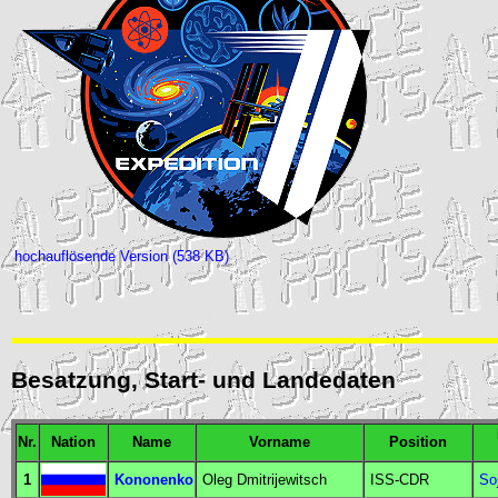
hochauflösende Version (538 KB)
Besatzung, Start- und Landedaten
Nr.
Nation
Name
Vorname
Position
1
Kononenko
Oleg Dmitrijewitsch
ISS-CDR
So