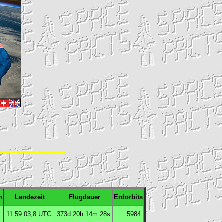
m
Landezeit
Flugdauer
Erdorbits
11:59:03,8
UTC
373d 20h 14m 28s
5984