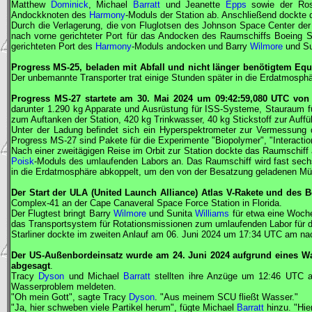
Matthew
Dominick
, Michael
Barratt
und Jeanette
Epps
sowie der Ro
Andockknoten des
Harmony
-Moduls der Station ab. Anschließend dockte
Durch die Verlagerung, die von Fluglotsen des Johnson Space Center de
nach vorne gerichteter Port für das Andocken des Raumschiffs
Boeing
S
gerichteten Port des
Harmony
-Moduls andocken und Barry
Wilmore
und Su
Progress
MS-25, beladen mit Abfall und nicht länger benötigtem Eq
Der unbemannte Transporter trat einige Stunden später in die Erdatmosphä
Progress
MS-27 startete am 30. Mai 2024 um 09:42:59,080
UTC
von 
darunter 1.290 kg Apparate und Ausrüstung für
ISS
-Systeme, Stauraum fü
zum Auftanken der Station, 420 kg Trinkwasser, 40 kg Stickstoff zur Auffü
Unter der Ladung befindet sich ein Hyperspektrometer zur Vermessung d
Progress
MS-27 sind Pakete für die Experimente "Biopolymer", "Interaction-
Nach einer zweitägigen Reise im Orbit zur Station dockte das Raumschif
Poisk
-Moduls des umlaufenden Labors an. Das Raumschiff wird fast sech
in die Erdatmosphäre abkoppelt, um den von der Besatzung geladenen Mül
Der Start der ULA (United Launch Alliance) Atlas V-Rakete und des
B
Complex-41 an der Cape Canaveral Space Force Station in Florida.
Der Flugtest bringt Barry
Wilmore
und Sunita
Williams
für etwa eine Woch
das Transportsystem für Rotationsmissionen zum umlaufenden Labor für da
Starliner
dockte im zweiten Anlauf am 06. Juni 2024 um 17:34
UTC
am nac
Der US-Außenbordeinsatz wurde am 24. Juni 2024 aufgrund eines Wa
abgesagt
.
Tracy
Dyson
und Michael
Barratt
stellten ihre Anzüge um 12:46
UTC
a
Wasserproblem meldeten.
"Oh mein Gott", sagte Tracy
Dyson
. "Aus meinem SCU fließt Wasser."
"Ja, hier schweben viele Partikel herum", fügte Michael
Barratt
hinzu. "Hier