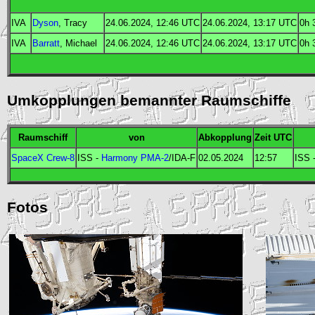
IVA
Dyson
, Tracy
24.06.2024, 12:46
UTC
24.06.2024, 13:17
UTC
0h 
IVA
Barratt
, Michael
24.06.2024, 12:46
UTC
24.06.2024, 13:17
UTC
0h 
Umkopplungen bemannter Raumschiffe
Raumschiff
von
Abkopplung
Zeit
UTC
SpaceX Crew-8
ISS
-
Harmony
PMA-2
/
IDA
-F
02.05.2024
12:57
ISS
Fotos