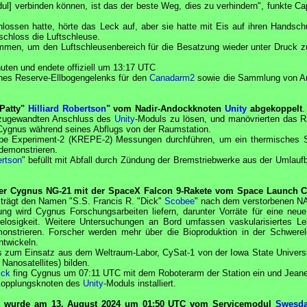
l] verbinden können, ist das der beste Weg, dies zu verhindern", funkte 
lossen hatte, hörte das Leck auf, aber sie hatte mit Eis auf ihren Hands
schloss die Luftschleuse.
mmen, um den Luftschleusenbereich für die Besatzung wieder unter Druck zu
nuten und endete offiziell um 13:17
UTC
eines Reserve-Ellbogengelenks für den
Canadarm2
sowie die Sammlung von A
"Patty"
Hilliard Robertson
" vom Nadir-Andockknoten
Unity
abgekoppelt
.
ugewandten Anschluss des
Unity
-Moduls zu lösen, und manövrierten das R
Cygnus
während seines Abflugs von der Raumstation.
be Experiment-2 (KREPE-2) Messungen durchführen, um ein thermisches 
 demonstrieren.
ertson
" befüllt mit Abfall durch Zündung der Bremstriebwerke aus der Umlauf
ter
Cygnus
NG-21 mit der SpaceX Falcon 9-Rakete vom Space Launch C
trägt den Namen "S.S. Francis R. "Dick"
Scobee
" nach dem verstorbenen
N
zung wird
Cygnus
Forschungsarbeiten liefern, darunter Vorräte für eine ne
elosigkeit. Weitere Untersuchungen an Bord umfassen vaskularisiertes L
nstrieren. Forscher werden mehr über die Bioproduktion in der Schwerelo
ntwickeln.
 zum Einsatz aus dem Weltraum-Labor, CySat-1 von der Iowa State Univers
anosatellites) bilden.
ick
fing
Cygnus
um 07:11
UTC
mit dem Roboterarm der Station ein und Jean
Kopplungsknoten des
Unity
-Moduls installiert.
g, wurde am 13. August 2024 um 01:50
UTC
vom Servicemodul
Swesd