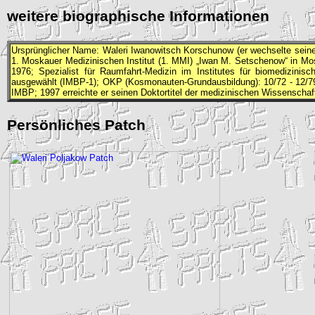
weitere biographische Informationen
Ursprünglicher Name: Waleri Iwanowitsch Korschunow (er wechselte sein
1. Moskauer Medizinischen Institut (1. MMI) „Iwan M. Setschenow“ in Mos
1976; Spezialist für Raumfahrt-Medizin im Institutes für biomedizinis
ausgewählt (
IMBP
-1);
OKP
(Kosmonauten-Grundausbildung): 10/72 - 12/79
IMBP
; 1997 erreichte er seinen Doktortitel der medizinischen Wissenschaf
Persönliches Patch