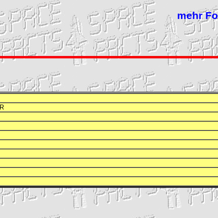
mehr Fo
R