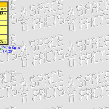
h 34m
h 58m
h 32m