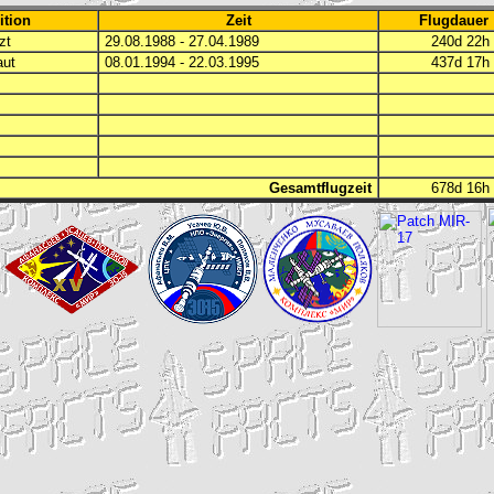
ition
Zeit
Flugdauer
zt
29.08.1988 - 27.04.1989
240d 22
aut
08.01.1994 - 22.03.1995
437d 17
Gesamtflugzeit
678d 16