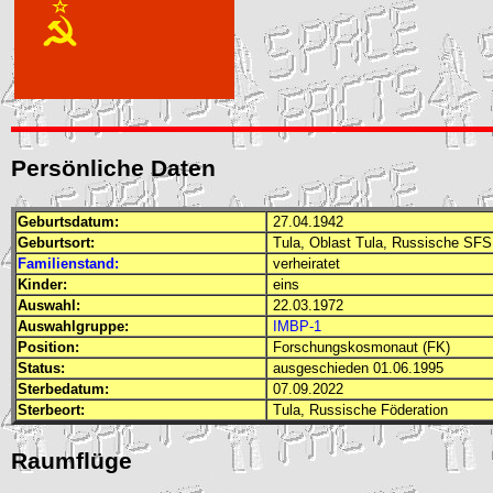
Persönliche Daten
Geburtsdatum:
27.04.1942
Geburtsort:
Tula, Oblast Tula, Russische
SFS
Familienstand:
verheiratet
Kinder:
eins
Auswahl:
22.03.1972
Auswahlgruppe:
IMBP-1
Position:
Forschungskosmonaut (FK)
Status:
ausgeschieden 01.06.1995
Sterbedatum:
07.09.2022
Sterbeort:
Tula, Russische Föderation
Raumflüge