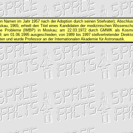
en Namen im Jahr 1957 nach der Adoption durch seinen Stiefvater); Abschlu
kau, 1965; erhielt den Titel eines Kandidaten der medizinischen Wissenscha
che Probleme (
IMBP
) in Moskau; am 22.03.1972 durch
GMWK
als Kosmo
; am 01.06.1995 ausgeschieden; von 1989 bis 1997 stellvertretender Direkto
ten und wurde Professor an der Internationalen Akademie für Astronautik.