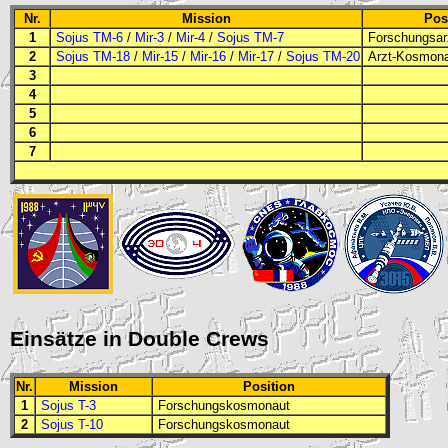
Nr.
Mission
Pos
1
Sojus TM-6
/
Mir-3
/
Mir-4
/
Sojus TM-7
Forschungsar
2
Sojus TM-18
/
Mir-15
/
Mir-16
/
Mir-17
/
Sojus TM-20
Arzt-Kosmon
3
4
5
6
7
Einsätze in Double Crews
Nr.
Mission
Position
1
Sojus T-3
Forschungskosmonaut
2
Sojus T-10
Forschungskosmonaut