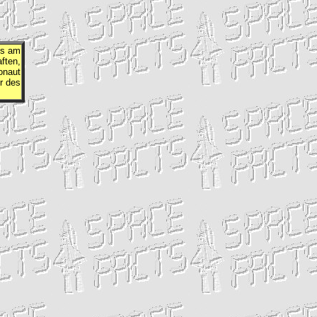
ss am
ften,
naut
r des