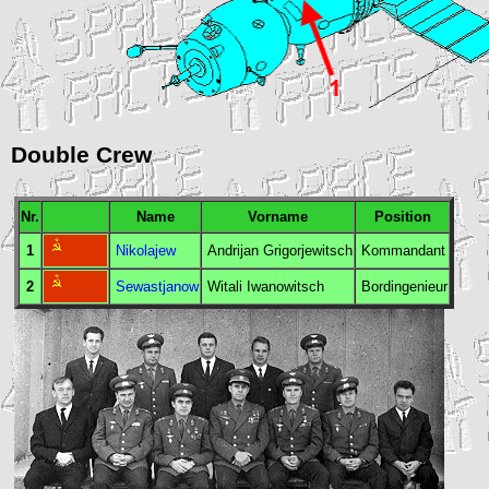
Double Crew
Nr.
Name
Vorname
Position
1
Nikolajew
Andrijan Grigorjewitsch
Kommandant
2
Sewastjanow
Witali Iwanowitsch
Bordingenieur