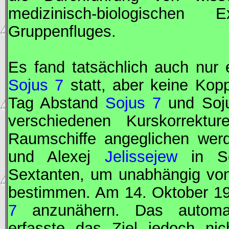
medizinisch-biologischen
Gruppenfluges.
Es fand tatsächlich auch nur
Sojus 7
statt, aber keine Kop
Tag Abstand
Sojus 7
und
Soj
verschiedenen Kurskorrektu
Raumschiffe angeglichen wer
und Alexej
Jelissejew
in
S
Sextanten, um unabhängig von
bestimmen. Am 14. Oktober 
7
anzunähern. Das automat
erfasste das Ziel jedoch nic