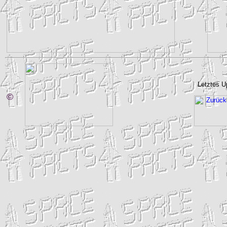
Letztes U
©