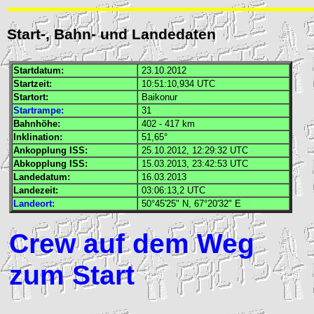
Start-, Bahn- und Landedaten
Startdatum:
23.10.2012
Startzeit:
10:51:10,934
UTC
Startort:
Baikonur
Startrampe:
31
Bahnhöhe:
402 - 417 km
Inklination:
51,65°
Ankopplung
ISS
:
25.10.2012, 12:29:32
UTC
Abkopplung
ISS
:
15.03.2013, 23:42:53
UTC
Landedatum:
16.03.2013
Landezeit:
03:06:13,2
UTC
Landeort:
50°45'25" N, 67°20'32" E
Crew auf dem Weg
zum Start