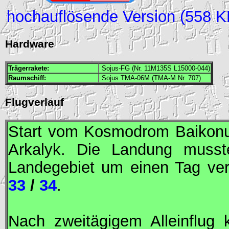
hochauflösende Version (558 K
Hardware
Trägerrakete:
Sojus-FG (Nr. 11M135S L15000-044)
Raumschiff:
Sojus TMA-06M (TMA-M Nr. 707)
Flugverlauf
Start vom Kosmodrom Baikonur
Arkalyk. Die Landung musst
Landegebiet um einen Tag ve
33
/
34
.
Nach zweitägigem Alleinflug