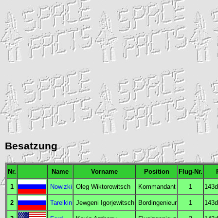
Besatzung
Nr.
Name
Vorname
Position
Flug-Nr.
1
Nowizki
Oleg Wiktorowitsch
Kommandant
1
143d
2
Tarelkin
Jewgeni Igorjewitsch
Bordingenieur
1
143d