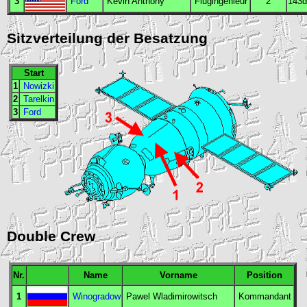
3
Ford
Kevin Anthony
Flugingenieur
2
143d
Sitzverteilung der Besatzung
Start
1
Nowizki
2
Tarelkin
3
Ford
Double Crew
Nr.
Name
Vorname
Position
1
Winogradow
Pawel Wladimirowitsch
Kommandant