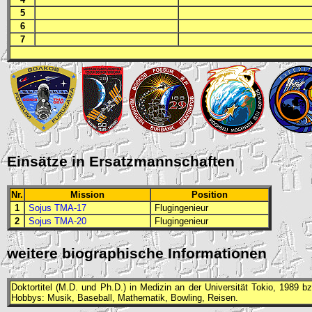
5
6
7
Einsätze in Ersatzmannschaften
Nr.
Mission
Position
1
Sojus TMA-17
Flugingenieur
2
Sojus TMA-20
Flugingenieur
weitere biographische Informationen
Doktortitel (
M.D.
und
Ph.D.
) in Medizin an der Universität Tokio, 1989 b
Hobbys: Musik, Baseball, Mathematik, Bowling, Reisen.