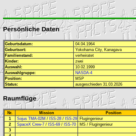
Persönliche Daten
Geburtsdatum:
04.04.1964
Geburtsort:
Yokohama City, Kanagava
Familienstand:
verheiratet
Kinder:
zwei
Auswahl:
10.02.1999
Auswahlgruppe:
NASDA-4
Position:
MSP
Status:
ausgeschieden 31.03.2026
Raumflüge
Nr.
Mission
Position
1
Sojus TMA-02M
/
ISS-28
/
ISS-29
Flugingenieur
2
SpaceX Crew-7
/
ISS-69
/
ISS-70
MS
/
Flugingenieur
3
4